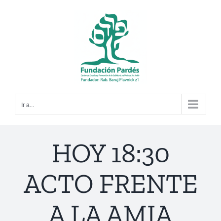
Saltar
al
contenido
Ir a...
HOY 18:30
ACTO FRENTE
A LA AMIA