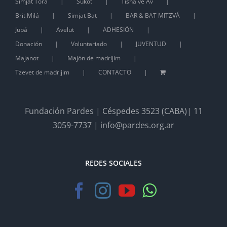
Simjat Torá
Sukot
Tisha ve Av
Brit Milá
Simjat Bat
BAR & BAT MITZVÁ
Jupá
Avelut
ADHESIÓN
Donación
Voluntariado
JUVENTUD
Majanot
Majón de madrijim
Tzevet de madrijim
CONTACTO
Fundación Pardes | Céspedes 3523 (CABA)| 11
3059-7737 | info@pardes.org.ar
REDES SOCIALES