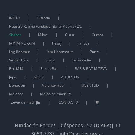
INICIO
Historia
Nuestro Rabino Fundador Baruj Plavnick Z’L
Shabat
Mikve
Guiur
Cursos
IAMIM NORAIM
Pesaj
Januca
Lag Baomer
Iom Haatzmaut
Purim
Simjat Torá
Sukot
Tisha ve Av
Brit Milá
Simjat Bat
BAR & BAT MITZVÁ
Jupá
Avelut
ADHESIÓN
Donación
Voluntariado
JUVENTUD
Majanot
Majón de madrijim
Tzevet de madrijim
CONTACTO
Fundación Pardes | Céspedes 3523 (CABA)| 11
3059-7737 | info@pardes.org.ar