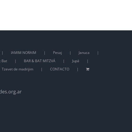
IAMIM NORAIM
Pesaj
Januca
t Bat
BAR & BAT MITZVÁ
Jupá
Tzevet de madrijim
CONTACTO
des.org.ar