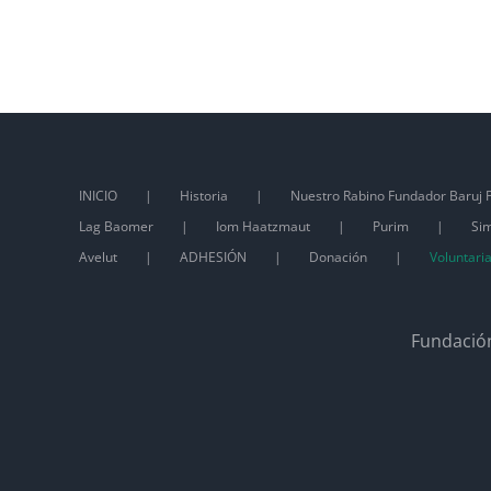
INICIO
Historia
Nuestro Rabino Fundador Baruj P
Lag Baomer
Iom Haatzmaut
Purim
Sim
Avelut
ADHESIÓN
Donación
Voluntari
Fundación