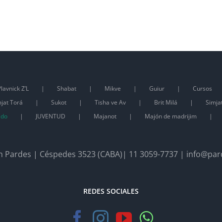
lavnick Z’L
Shabat
Mikve
Guiur
Cursos
jat Torá
Sukot
Tisha ve Av
Brit Milá
Simja
ado
JUVENTUD
Majanot
Majón de madrijim
 Pardes | Céspedes 3523 (CABA)| 11 3059-7737 | info@par
REDES SOCIALES