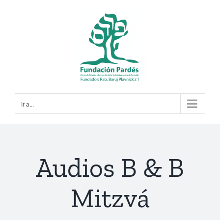
Saltar
al
contenido
Ir a...
Audios B & B
Mitzvá