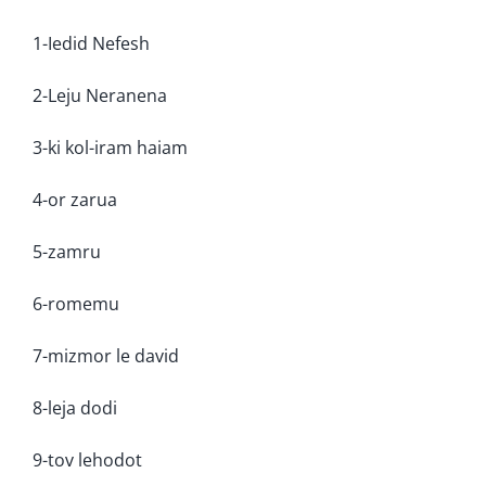
1-Iedid Nefesh
2-Leju Neranena
3-ki kol-iram haiam
4-or zarua
5-zamru
6-romemu
7-mizmor le david
8-leja dodi
9-tov lehodot