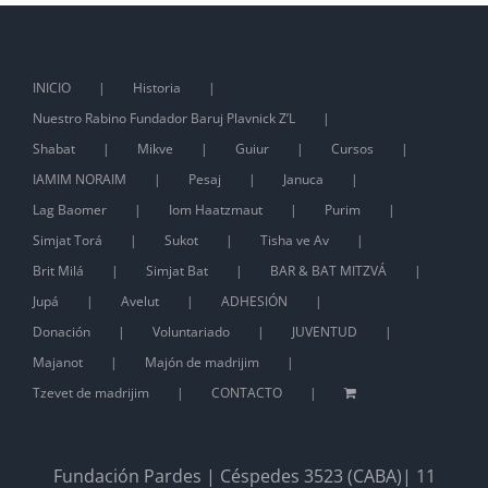
INICIO
Historia
Nuestro Rabino Fundador Baruj Plavnick Z’L
Shabat
Mikve
Guiur
Cursos
IAMIM NORAIM
Pesaj
Januca
Lag Baomer
Iom Haatzmaut
Purim
Simjat Torá
Sukot
Tisha ve Av
Brit Milá
Simjat Bat
BAR & BAT MITZVÁ
Jupá
Avelut
ADHESIÓN
Donación
Voluntariado
JUVENTUD
Majanot
Majón de madrijim
Tzevet de madrijim
CONTACTO
Fundación Pardes | Céspedes 3523 (CABA)| 11