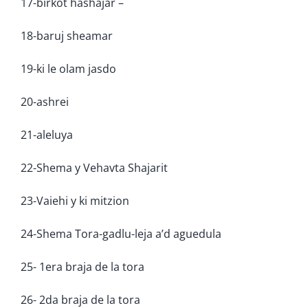
17-birkot hashajar –
18-baruj sheamar
19-ki le olam jasdo
20-ashrei
21-aleluya
22-Shema y Vehavta Shajarit
23-Vaiehi y ki mitzion
24-Shema Tora-gadlu-leja a’d aguedula
25- 1era braja de la tora
26- 2da braja de la tora