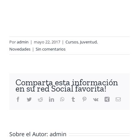
Por
admin
|
mayo 22, 2017
|
Cursos
,
Juventud
,
Novedades
|
Sin comentarios
Comparta esta información
en su red Social favorita!
Facebook
Twitter
Reddit
LinkedIn
WhatsApp
Tumblr
Pinterest
Vk
Xing
Correo
electróni
Sobre el Autor:
admin