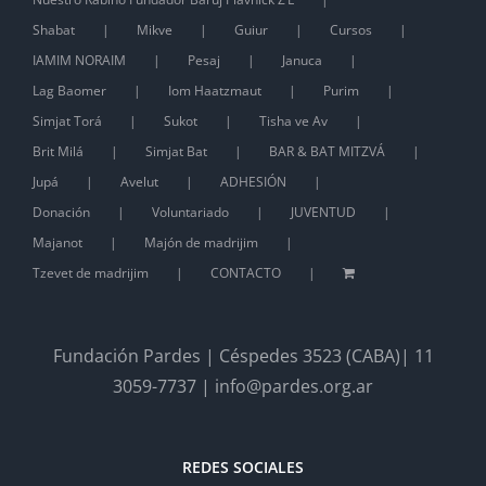
Shabat
Mikve
Guiur
Cursos
IAMIM NORAIM
Pesaj
Januca
Lag Baomer
Iom Haatzmaut
Purim
Simjat Torá
Sukot
Tisha ve Av
Brit Milá
Simjat Bat
BAR & BAT MITZVÁ
Jupá
Avelut
ADHESIÓN
Donación
Voluntariado
JUVENTUD
Majanot
Majón de madrijim
Tzevet de madrijim
CONTACTO
Fundación Pardes | Céspedes 3523 (CABA)| 11
3059-7737 | info@pardes.org.ar
REDES SOCIALES