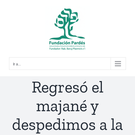
Saltar
al
contenido
Ir a...
Regresó el
majané y
despedimos a la