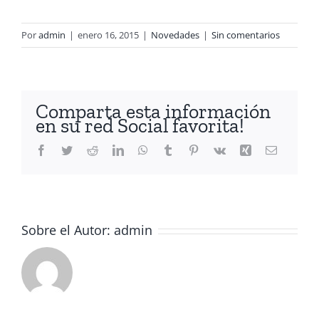
Por
admin
|
enero 16, 2015
|
Novedades
|
Sin comentarios
Comparta esta información
en su red Social favorita!
Facebook
Twitter
Reddit
LinkedIn
WhatsApp
Tumblr
Pinterest
Vk
Xing
Correo
electróni
Sobre el Autor:
admin