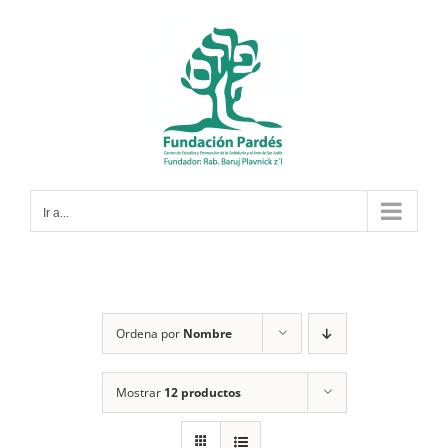
Saltar
al
contenido
Ir a...
Ordena por
Nombre
Mostrar
12 productos