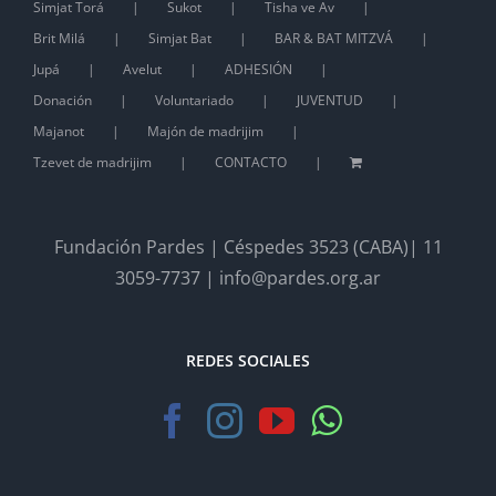
Simjat Torá
Sukot
Tisha ve Av
Brit Milá
Simjat Bat
BAR & BAT MITZVÁ
Jupá
Avelut
ADHESIÓN
Donación
Voluntariado
JUVENTUD
Majanot
Majón de madrijim
Tzevet de madrijim
CONTACTO
Fundación Pardes | Céspedes 3523 (CABA)| 11
3059-7737 | info@pardes.org.ar
REDES SOCIALES