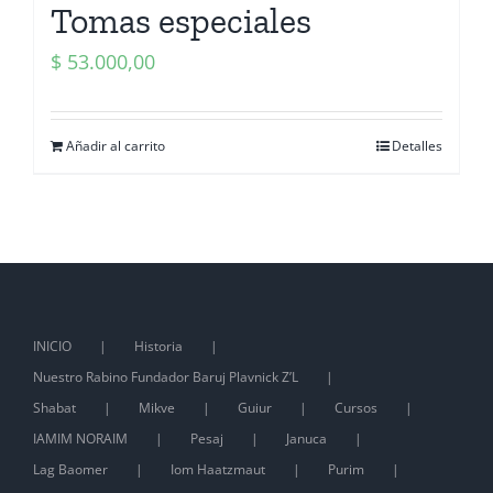
Tomas especiales
$
53.000,00
Añadir al carrito
Detalles
INICIO
Historia
Nuestro Rabino Fundador Baruj Plavnick Z’L
Shabat
Mikve
Guiur
Cursos
IAMIM NORAIM
Pesaj
Januca
Lag Baomer
Iom Haatzmaut
Purim