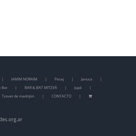
IAMIM NORAIM
Pesaj
Januca
t Bat
BAR & BAT MITZVÁ
Jupá
Tzevet de madrijim
CONTACTO
des.org.ar