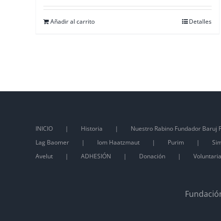
Añadir al carrito
Detalles
INICIO
Historia
Nuestro Rabino Fundador Baruj P
Lag Baomer
Iom Haatzmaut
Purim
Sim
Avelut
ADHESIÓN
Donación
Voluntari
Fundación