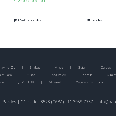
$
2.000.000,00
Añadir al carrito
Detalles
lavnick Z’L
Shabat
Mikve
Guiur
Cursos
jat Torá
Sukot
Tisha ve Av
Brit Milá
Simja
ado
JUVENTUD
Majanot
Majón de madrijim
 Pardes | Céspedes 3523 (CABA)| 11 3059-7737 | info@par