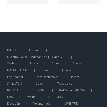
en Sucot
INICIO
Historia
Nuestro Rabino Fundador Baruj Plavnick Z’L
Shabat
Mikve
Guiur
Cursos
IAMIM NORAIM
Pesaj
Januca
Lag Baomer
Iom Haatzmaut
Purim
Simjat Torá
Sukot
Tisha ve Av
Brit Milá
Simjat Bat
BAR & BAT MITZVÁ
Jupá
Avelut
ADHESIÓN
Donación
Voluntariado
JUVENTUD