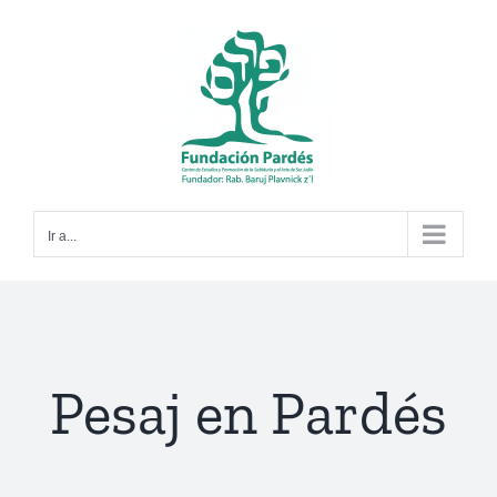
Saltar
al
contenido
Ir a...
Pesaj en Pardés