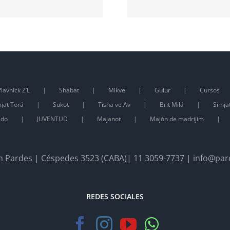
lavnick Z’L
Shabat
Mikve
Guiur
Cursos
jat Torá
Sukot
Tisha ve Av
Brit Milá
Simja
ado
JUVENTUD
Majanot
Majón de madrijim
 Pardes | Céspedes 3523 (CABA)| 11 3059-7737 | info@par
REDES SOCIALES