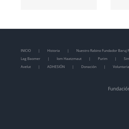
INICIO
Historia
Nuestro Rabino Fundador Baruj P
Lag Baomer
Iom Haatzmaut
Purim
Sim
Avelut
ADHESIÓN
Donación
Voluntari
Fundación