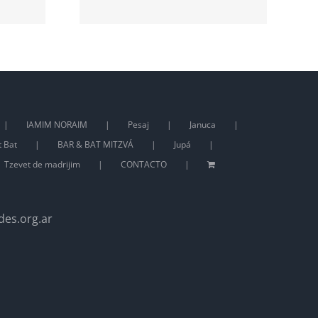
IAMIM NORAIM
Pesaj
Januca
t Bat
BAR & BAT MITZVÁ
Jupá
Tzevet de madrijim
CONTACTO
des.org.ar