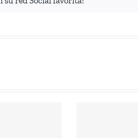
su red Social favorita!
Audios 
Shavuot 2017
Mitz