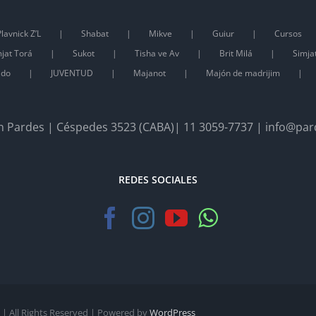
lavnick Z’L
Shabat
Mikve
Guiur
Cursos
jat Torá
Sukot
Tisha ve Av
Brit Milá
Simja
ado
JUVENTUD
Majanot
Majón de madrijim
 Pardes | Céspedes 3523 (CABA)| 11 3059-7737 | info@par
REDES SOCIALES
| All Rights Reserved | Powered by
WordPress