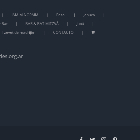
IAMIM NORAIM
Pesaj
Januca
t Bat
BAR & BAT MITZVÁ
Jupá
Tzevet de madrijim
CONTACTO
des.org.ar
Facebook
Twitter
Instagram
Pinterest