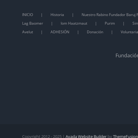
INICIO
Historia
Nuestro Rabino Fundador Baruj P
Lag Baomer
Iom Haatzmaut
Purim
Sim
Avelut
ADHESIÓN
Donación
Voluntari
Fundación
Copyright 2012 - 2025 |
Avada Website Builder
by
ThemeFusion