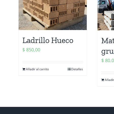
Ladrillo Hueco
Mat
gru
$
850,00
$
80.0
Añadir al carrito
Detalles
Añadir