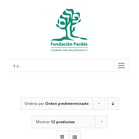
Saltar
al
contenido
Ir a...
Ordena por
Orden predeterminado
Mostrar
12 productos