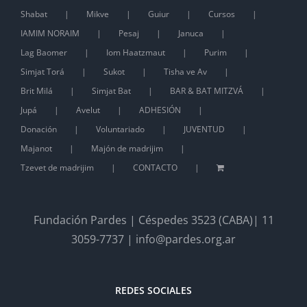
Shabat
Mikve
Guiur
Cursos
IAMIM NORAIM
Pesaj
Januca
Lag Baomer
Iom Haatzmaut
Purim
Simjat Torá
Sukot
Tisha ve Av
Brit Milá
Simjat Bat
BAR & BAT MITZVÁ
Jupá
Avelut
ADHESIÓN
Donación
Voluntariado
JUVENTUD
Majanot
Majón de madrijim
Tzevet de madrijim
CONTACTO
Fundación Pardes | Céspedes 3523 (CABA)| 11
3059-7737 | info@pardes.org.ar
REDES SOCIALES