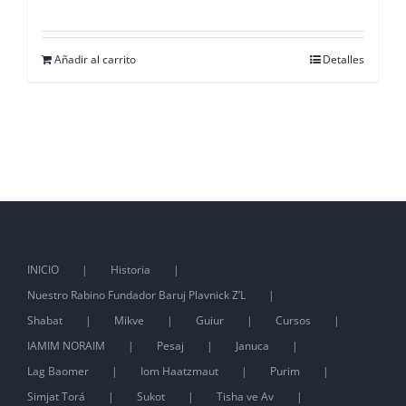
Añadir al carrito
Detalles
INICIO
Historia
Nuestro Rabino Fundador Baruj Plavnick Z’L
Shabat
Mikve
Guiur
Cursos
IAMIM NORAIM
Pesaj
Januca
Lag Baomer
Iom Haatzmaut
Purim
Simjat Torá
Sukot
Tisha ve Av