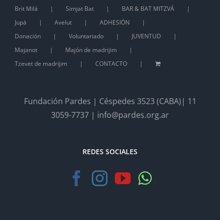
Brit Milá
Simjat Bat
BAR & BAT MITZVÁ
Jupá
Avelut
ADHESIÓN
Donación
Voluntariado
JUVENTUD
Majanot
Majón de madrijim
Tzevet de madrijim
CONTACTO
Fundación Pardes | Céspedes 3523 (CABA)| 11
3059-7737 | info@pardes.org.ar
REDES SOCIALES