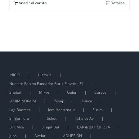
Añadir al carrito
Detalles
INICIO
Historia
Nuestro Rabino Fundador Baruj Plavnick Z’L
Shabat
Mikve
Guiur
Cursos
IAMIM NORAIM
Pesaj
Januca
Lag Baomer
Iom Haatzmaut
Purim
Simjat Torá
Sukot
Tisha ve Av
Brit Milá
Simjat Bat
BAR & BAT MITZVÁ
Jupá
Avelut
ADHESIÓN