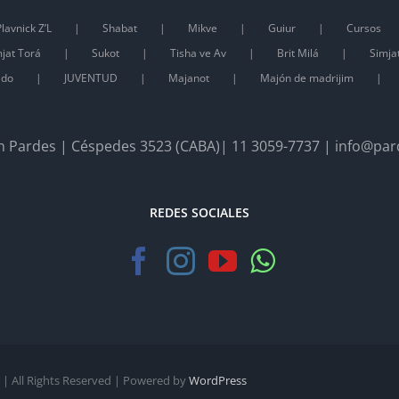
lavnick Z’L
Shabat
Mikve
Guiur
Cursos
jat Torá
Sukot
Tisha ve Av
Brit Milá
Simja
ado
JUVENTUD
Majanot
Majón de madrijim
 Pardes | Céspedes 3523 (CABA)| 11 3059-7737 | info@par
REDES SOCIALES
| All Rights Reserved | Powered by
WordPress