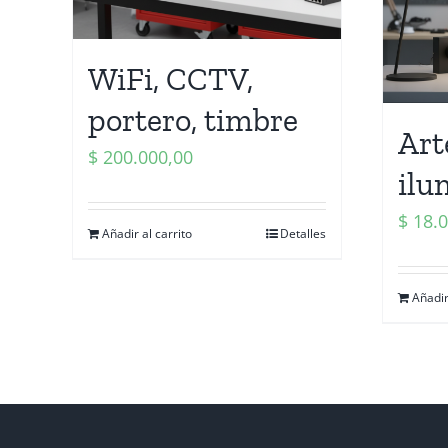
WiFi, CCTV,
portero, timbre
Art
$
200.000,00
ilu
$
18.0
Añadir al carrito
Detalles
Añadir