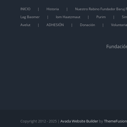
INICIO
Historia
Nuestro Rabino Fundador Baruj P
Lag Baomer
Iom Haatzmaut
Purim
Sim
Avelut
ADHESIÓN
Donación
Voluntari
Fundación
Copyright 2012 - 2025 |
Avada Website Builder
by
ThemeFusion