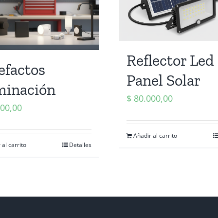
Reflector Led
efactos
Panel Solar
minación
$
80.000,00
00,00
Añadir al carrito
 al carrito
Detalles