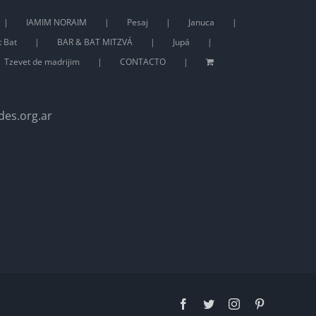
IAMIM NORAIM
Pesaj
Januca
t Bat
BAR & BAT MITZVÁ
Jupá
Tzevet de madrijim
CONTACTO
des.org.ar
Facebook
Twitter
Instagram
Pinterest