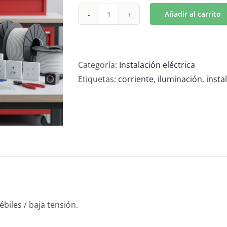
Añadir al carrito
Corrientes
débiles
/
baja
Categoría:
Instalación eléctrica
tensión
Etiquetas:
corriente
,
iluminación
,
insta
cantidad
ébiles / baja tensión.