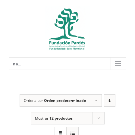
Saltar
al
contenido
Ir a...
Ordena por
Orden predeterminado
Mostrar
12 productos