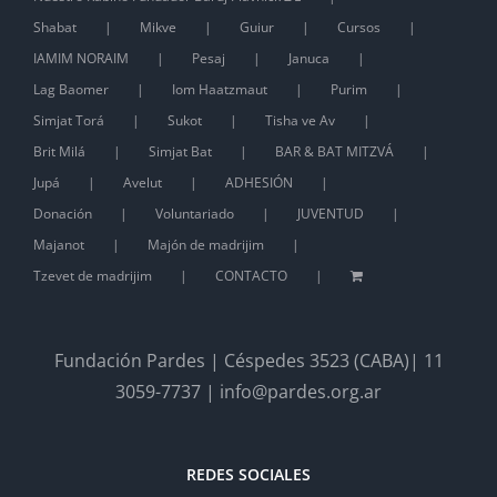
Shabat
Mikve
Guiur
Cursos
IAMIM NORAIM
Pesaj
Januca
Lag Baomer
Iom Haatzmaut
Purim
Simjat Torá
Sukot
Tisha ve Av
Brit Milá
Simjat Bat
BAR & BAT MITZVÁ
Jupá
Avelut
ADHESIÓN
Donación
Voluntariado
JUVENTUD
Majanot
Majón de madrijim
Tzevet de madrijim
CONTACTO
Fundación Pardes | Céspedes 3523 (CABA)| 11
3059-7737 | info@pardes.org.ar
REDES SOCIALES