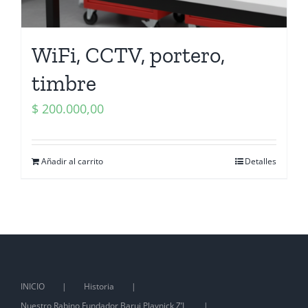
WiFi, CCTV, portero,
timbre
$
200.000,00
Añadir al carrito
Detalles
INICIO
Historia
Nuestro Rabino Fundador Baruj Plavnick Z’L