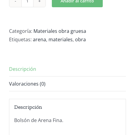
Añadir al carrito
Bolsón
de
Arena
Fina
Categoría:
Materiales obra gruesa
cantidad
Etiquetas:
arena
,
materiales
,
obra
Descripción
Valoraciones (0)
Descripción
Bolsón de Arena Fina.