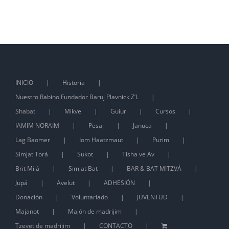
INICIO
Historia
Nuestro Rabino Fundador Baruj Plavnick Z’L
Shabat
Mikve
Guiur
Cursos
IAMIM NORAIM
Pesaj
Januca
Lag Baomer
Iom Haatzmaut
Purim
Simjat Torá
Sukot
Tisha ve Av
Brit Milá
Simjat Bat
BAR & BAT MITZVÁ
Jupá
Avelut
ADHESIÓN
Donación
Voluntariado
JUVENTUD
Majanot
Majón de madrijim
Tzevet de madrijim
CONTACTO