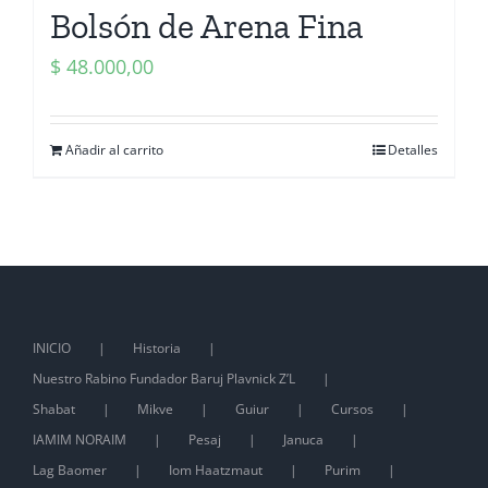
Bolsón de Arena Fina
$
48.000,00
Añadir al carrito
Detalles
INICIO
Historia
Nuestro Rabino Fundador Baruj Plavnick Z’L
Shabat
Mikve
Guiur
Cursos
IAMIM NORAIM
Pesaj
Januca
Lag Baomer
Iom Haatzmaut
Purim