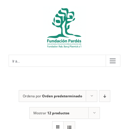
Saltar
al
contenido
Ir a...
Ordena por
Orden predeterminado
Mostrar
12 productos