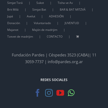
Simjat Torá
Sukot
Tisha ve Av
Brit Milá
Simjat Bat
BAR & BAT MITZVÁ
Jupá
Avelut
ADHESIÓN
Donación
Voluntariado
JUVENTUD
Majanot
Majón de madrijim
Tzevet de madrijim
CONTACTO
Fundación Pardes | Céspedes 3523 (CABA)| 11
3059-7737 | info@pardes.org.ar
REDES SOCIALES