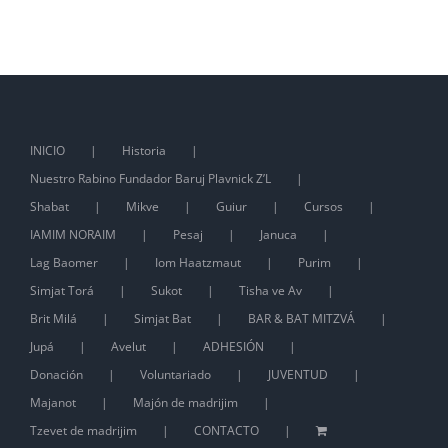
INICIO
Historia
Nuestro Rabino Fundador Baruj Plavnick Z’L
Shabat
Mikve
Guiur
Cursos
IAMIM NORAIM
Pesaj
Januca
Lag Baomer
Iom Haatzmaut
Purim
Simjat Torá
Sukot
Tisha ve Av
Brit Milá
Simjat Bat
BAR & BAT MITZVÁ
Jupá
Avelut
ADHESIÓN
Donación
Voluntariado
JUVENTUD
Majanot
Majón de madrijim
Tzevet de madrijim
CONTACTO