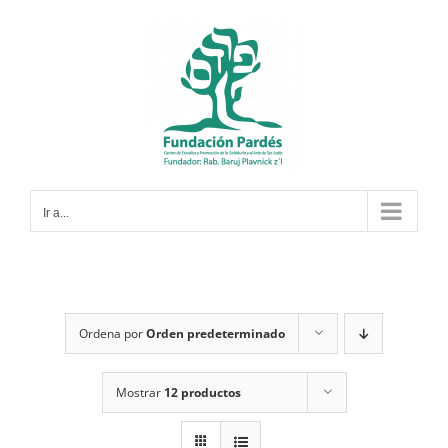
Saltar
al
contenido
Ir a...
Ordena por
Orden predeterminado
Mostrar
12 productos