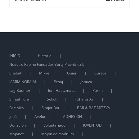
INICIO
Historia
Nuestro Rabino Fundador Baruj Plavnick Z’L
Shabat
Mikve
Guiur
Cursos
IAMIM NORAIM
Pesaj
Januca
Lag Baomer
Iom Haatzmaut
Purim
Simjat Torá
Sukot
Tisha ve Av
Brit Milá
Simjat Bat
BAR & BAT MITZVÁ
Jupá
Avelut
ADHESIÓN
Donación
Voluntariado
JUVENTUD
Majanot
Majón de madrijim