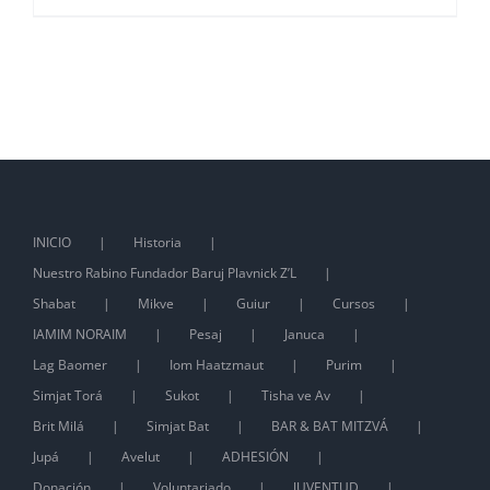
INICIO
Historia
Nuestro Rabino Fundador Baruj Plavnick Z’L
Shabat
Mikve
Guiur
Cursos
IAMIM NORAIM
Pesaj
Januca
Lag Baomer
Iom Haatzmaut
Purim
Simjat Torá
Sukot
Tisha ve Av
Brit Milá
Simjat Bat
BAR & BAT MITZVÁ
Jupá
Avelut
ADHESIÓN
Donación
Voluntariado
JUVENTUD