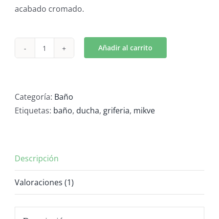
de un
acabado cromado.
cliente
Añadir al carrito
Cuadro
ducha
con
griferia
Categoría:
Baño
cantidad
Etiquetas:
baño
,
ducha
,
griferia
,
mikve
Descripción
Valoraciones (1)