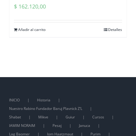
$
162.120,00
Añadir al carrito
Detalles
INICIO
Historia
Nuestro Rabino Fundador Baruj Plavnick Z’L
Shabat
Mikve
Guiur
Cursos
IAMIM NORAIM
Pesaj
Januca
Lag Baomer
Iom Haatzmaut
Purim