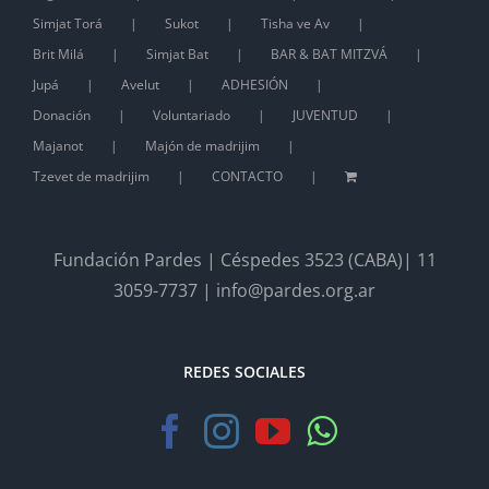
Simjat Torá
Sukot
Tisha ve Av
Brit Milá
Simjat Bat
BAR & BAT MITZVÁ
Jupá
Avelut
ADHESIÓN
Donación
Voluntariado
JUVENTUD
Majanot
Majón de madrijim
Tzevet de madrijim
CONTACTO
Fundación Pardes | Céspedes 3523 (CABA)| 11
3059-7737 | info@pardes.org.ar
REDES SOCIALES