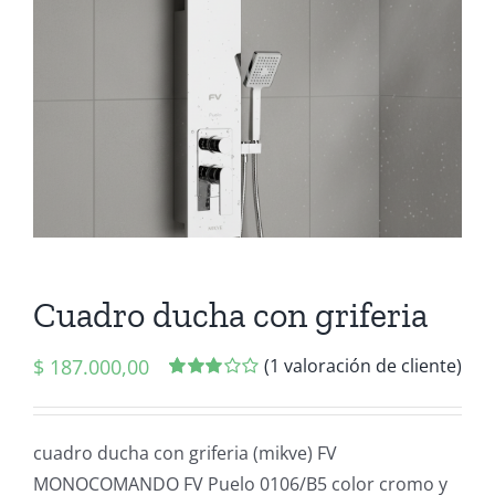
Cuadro ducha con griferia
$
187.000,00
(
1
valoración de cliente)
Valorado
1
con
3.00
de
5 en
cuadro ducha con griferia (mikve) FV
base a
MONOCOMANDO FV Puelo 0106/B5 color cromo y
valoración