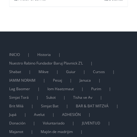
INICIO
Historia
Nuestro Rabino Fundador Baruj Plavnick Z’L
Shabat
Mikve
Guiur
Cursos
IAMIM NORAIM
Pesaj
Januca
Lag Baomer
Iom Haatzmaut
Purim
Simjat Torá
Sukot
Tisha ve Av
Brit Milá
Simjat Bat
BAR & BAT MITZVÁ
Jupá
Avelut
ADHESIÓN
Donación
Voluntariado
JUVENTUD
Majanot
Majón de madrijim