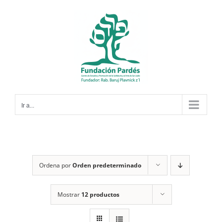
Saltar
al
contenido
Ir a...
Ordena por
Orden predeterminado
Mostrar
12 productos