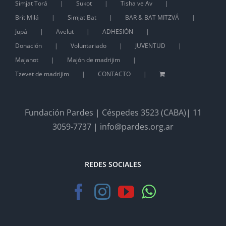
Simjat Torá
Sukot
Tisha ve Av
Brit Milá
Simjat Bat
BAR & BAT MITZVÁ
Jupá
Avelut
ADHESIÓN
Donación
Voluntariado
JUVENTUD
Majanot
Majón de madrijim
Tzevet de madrijim
CONTACTO
Fundación Pardes | Céspedes 3523 (CABA)| 11
3059-7737 | info@pardes.org.ar
REDES SOCIALES