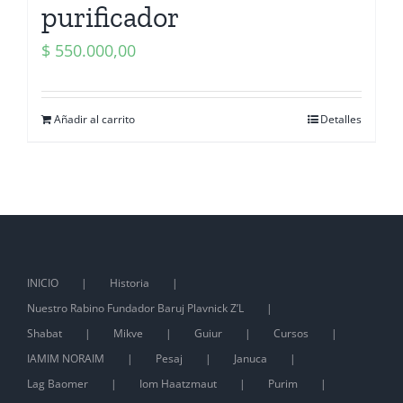
purificador
$
550.000,00
Añadir al carrito
Detalles
INICIO
Historia
Nuestro Rabino Fundador Baruj Plavnick Z’L
Shabat
Mikve
Guiur
Cursos
IAMIM NORAIM
Pesaj
Januca
Lag Baomer
Iom Haatzmaut
Purim