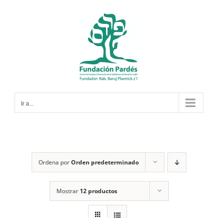
Saltar
al
contenido
Ir a...
Ordena por
Orden predeterminado
Mostrar
12 productos