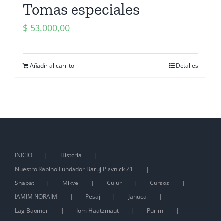
Tomas especiales
$
53.000,00
Añadir al carrito
Detalles
INICIO
Historia
Nuestro Rabino Fundador Baruj Plavnick Z’L
Shabat
Mikve
Guiur
Cursos
IAMIM NORAIM
Pesaj
Januca
Lag Baomer
Iom Haatzmaut
Purim