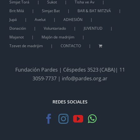
Simjat Torá
Sukot
Tisha ve Av
Brit Milá
Simjat Bat
BAR & BAT MITZVÁ
Jupá
Avelut
ADHESIÓN
Donación
Voluntariado
JUVENTUD
Majanot
Majón de madrijim
Tzevet de madrijim
CONTACTO
Fundación Pardes | Céspedes 3523 (CABA)| 11
3059-7737 | info@pardes.org.ar
REDES SOCIALES