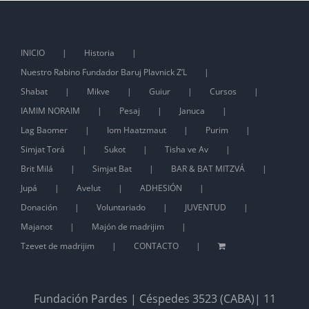
INICIO
Historia
Nuestro Rabino Fundador Baruj Plavnick Z’L
Shabat
Mikve
Guiur
Cursos
IAMIM NORAIM
Pesaj
Januca
Lag Baomer
Iom Haatzmaut
Purim
Simjat Torá
Sukot
Tisha ve Av
Brit Milá
Simjat Bat
BAR & BAT MITZVÁ
Jupá
Avelut
ADHESIÓN
Donación
Voluntariado
JUVENTUD
Majanot
Majón de madrijim
Tzevet de madrijim
CONTACTO
Fundación Pardes | Céspedes 3523 (CABA)| 11