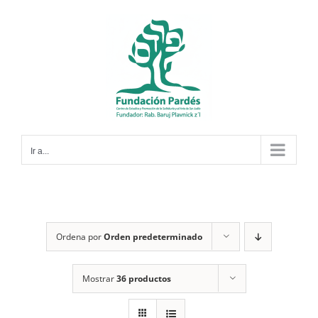
Saltar
al
contenido
Ir a...
Ordena por
Orden predeterminado
Mostrar
36 productos