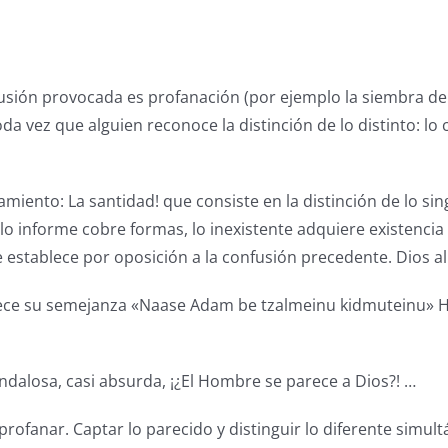
usión provocada es profanación (por ejemplo la siembra del
oda vez que alguien reconoce la distinción de lo distinto: l
iento: La santidad! que consiste en la distinción de lo singu
o informe cobre formas, lo inexistente adquiere existencia 
se establece por oposición a la confusión precedente. Dios a
blece su semejanza «Naase Adam be tzalmeinu kidmuteinu»
ndalosa, casi absurda, ¡¿El Hombre se parece a Dios?! …
profanar. Captar lo parecido y distinguir lo diferente simu