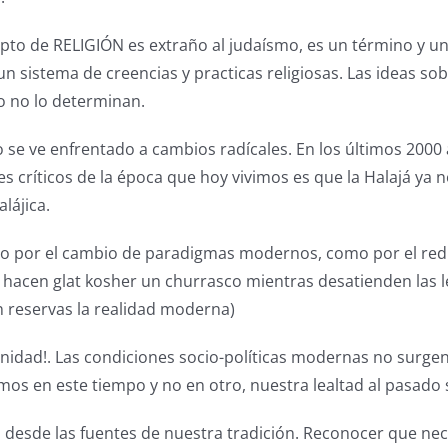
epto de RELIGIÓN es extraño al judaísmo, es un término y 
un sistema de creencias y practicas religiosas. Las ideas s
o no lo determinan.
mo se ve enfrentado a cambios radícales. En los últimos 2000
res críticos de la época que hoy vivimos es que la Halajá ya n
lájica.
nto por el cambio de paradigmas modernos, como por el red
acen glat kosher un churrasco mientras desatienden las ley
n reservas la realidad moderna)
idad!. Las condiciones socio-políticas modernas no surgen a
vimos en este tiempo y no en otro, nuestra lealtad al pasado
a desde las fuentes de nuestra tradición. Reconocer que n