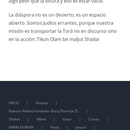
algo peor que la locura y eso es estar vacío.
La diáspora no es un desierto, es un espacio
abierto. Somos Judíos errantes, porque nuestra
misión es transportar la Torá no en discurso sino
en la acción: Tikun Olam be maljut Shadai
INICIO
Historia
Nuestro Rabino Fundador Baruj Plavnick Z’L
Shabat
Mikve
Guiur
Cursos
IAMIM NORAIM
Pesaj
Januca