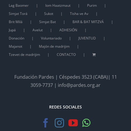
Lag Baomer
Iom Haatzmaut
Purim
Simjat Torá
Sukot
Tisha ve Av
Brit Milá
Simjat Bat
BAR & BAT MITZVÁ
Jupá
Avelut
ADHESIÓN
Donación
Voluntariado
JUVENTUD
Majanot
Majón de madrijim
Tzevet de madrijim
CONTACTO
Fundación Pardes | Céspedes 3523 (CABA)| 11
3059-7737 | info@pardes.org.ar
REDES SOCIALES