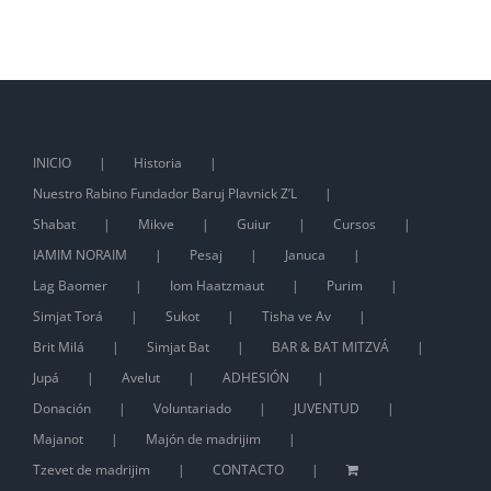
INICIO
Historia
Nuestro Rabino Fundador Baruj Plavnick Z’L
Shabat
Mikve
Guiur
Cursos
IAMIM NORAIM
Pesaj
Januca
Lag Baomer
Iom Haatzmaut
Purim
Simjat Torá
Sukot
Tisha ve Av
Brit Milá
Simjat Bat
BAR & BAT MITZVÁ
Jupá
Avelut
ADHESIÓN
Donación
Voluntariado
JUVENTUD
Majanot
Majón de madrijim
Tzevet de madrijim
CONTACTO