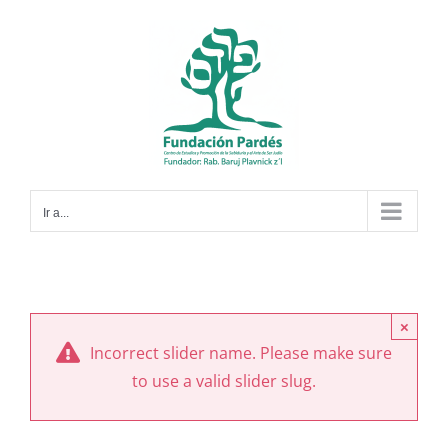
Saltar
al
contenido
Ir a...
×
Incorrect slider name. Please make sure
to use a valid slider slug.