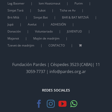
Lag Baomer
Iom Haatzmaut
Purim
Simjat Torá
Sukot
Tisha ve Av
Brit Milá
Simjat Bat
BAR & BAT MITZVÁ
Jupá
Avelut
ADHESIÓN
Donación
Voluntariado
JUVENTUD
Majanot
Majón de madrijim
Tzevet de madrijim
CONTACTO
Fundación Pardes | Céspedes 3523 (CABA)| 11
3059-7737 | info@pardes.org.ar
REDES SOCIALES