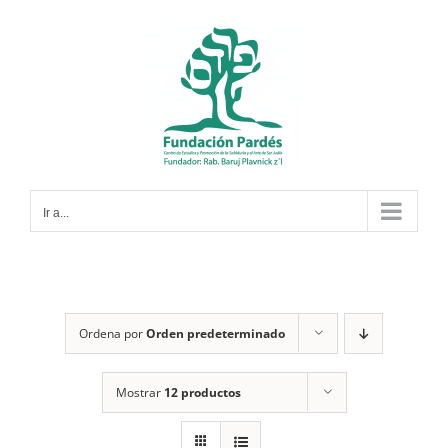
Saltar
al
contenido
Ir a...
Ordena por
Orden predeterminado
Mostrar
12 productos