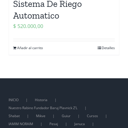
Sistema De Riego
Automatico
$
520.000,00
Añadir al carrito
Detalles
INICIO
Historia
Nuestro Rabino Fundador Baruj Plavnick Z’L
Shabat
Mikve
Guiur
Cursos
IAMIM NORAIM
Pesaj
Januca