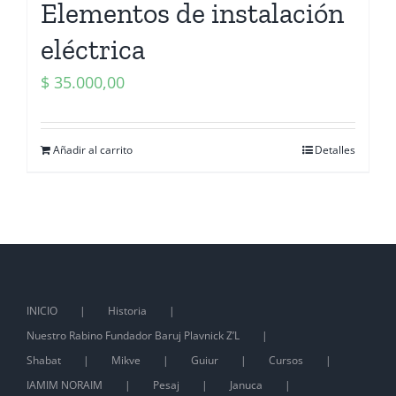
Elementos de instalación
eléctrica
$
35.000,00
Añadir al carrito
Detalles
INICIO
Historia
Nuestro Rabino Fundador Baruj Plavnick Z’L
Shabat
Mikve
Guiur
Cursos
IAMIM NORAIM
Pesaj
Januca