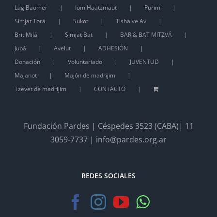
Lag Baomer
Iom Haatzmaut
Purim
Simjat Torá
Sukot
Tisha ve Av
Brit Milá
Simjat Bat
BAR & BAT MITZVÁ
Jupá
Avelut
ADHESIÓN
Donación
Voluntariado
JUVENTUD
Majanot
Majón de madrijim
Tzevet de madrijim
CONTACTO
Fundación Pardes | Céspedes 3523 (CABA)| 11
3059-7737 | info@pardes.org.ar
REDES SOCIALES