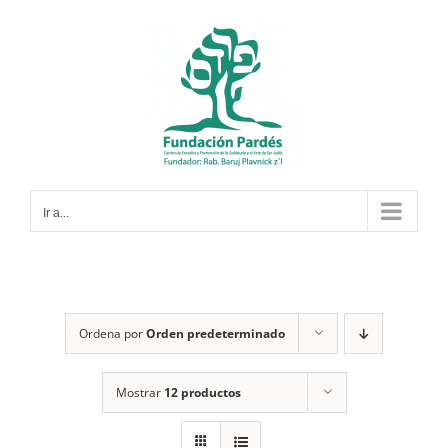
Saltar
al
contenido
Ir a...
Ordena por
Orden predeterminado
Mostrar
12 productos