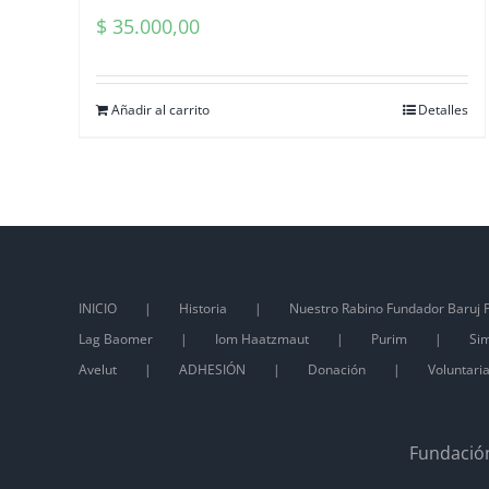
$
35.000,00
Añadir al carrito
Detalles
INICIO
Historia
Nuestro Rabino Fundador Baruj P
Lag Baomer
Iom Haatzmaut
Purim
Sim
Avelut
ADHESIÓN
Donación
Voluntari
Fundación