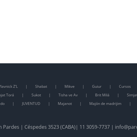
lavnick Z’L
Shabat
Mikve
Guiur
Cursos
jat Torá
Sukot
Tisha ve Av
Brit Milá
Simja
ado
JUVENTUD
Majanot
Majón de madrijim
 Pardes | Céspedes 3523 (CABA)| 11 3059-7737 | info@par