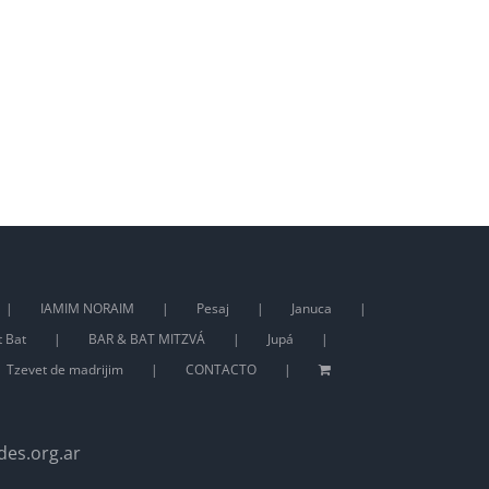
IAMIM NORAIM
Pesaj
Januca
t Bat
BAR & BAT MITZVÁ
Jupá
Tzevet de madrijim
CONTACTO
des.org.ar