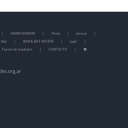
IAMIM NORAIM
Pesaj
Januca
t Bat
BAR & BAT MITZVÁ
Jupá
Tzevet de madrijim
CONTACTO
des.org.ar