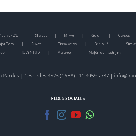
lavnick Z’L
Shabat
Mikve
Guiur
Cursos
jat Torá
Sukot
Tisha ve Av
Brit Milá
Simja
ado
JUVENTUD
Majanot
Majón de madrijim
 Pardes | Céspedes 3523 (CABA)| 11 3059-7737 | info@par
REDES SOCIALES