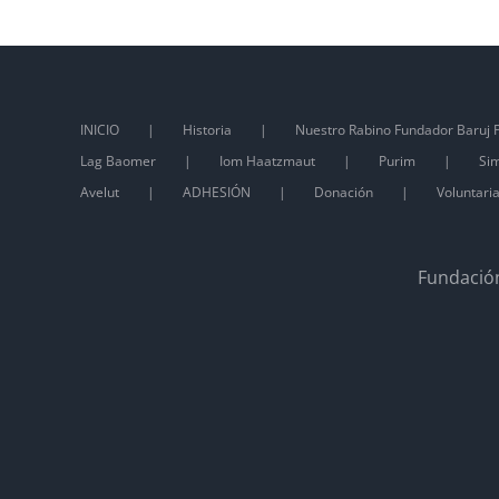
INICIO
Historia
Nuestro Rabino Fundador Baruj P
Lag Baomer
Iom Haatzmaut
Purim
Sim
Avelut
ADHESIÓN
Donación
Voluntari
Fundación