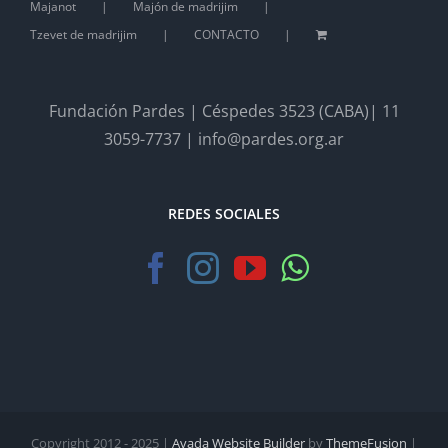
Majanot
Majón de madrijim
Tzevet de madrijim
CONTACTO
Fundación Pardes | Céspedes 3523 (CABA)| 11
3059-7737 | info@pardes.org.ar
REDES SOCIALES
Copyright 2012 - 2025 |
Avada Website Builder
by
ThemeFusion
|