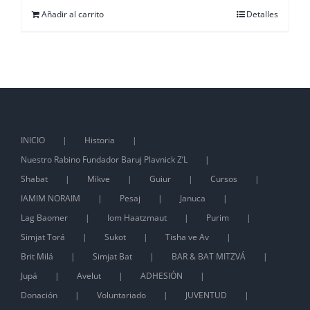
Añadir al carrito
Detalles
INICIO
Historia
Nuestro Rabino Fundador Baruj Plavnick Z’L
Shabat
Mikve
Guiur
Cursos
IAMIM NORAIM
Pesaj
Januca
Lag Baomer
Iom Haatzmaut
Purim
Simjat Torá
Sukot
Tisha ve Av
Brit Milá
Simjat Bat
BAR & BAT MITZVÁ
Jupá
Avelut
ADHESIÓN
Donación
Voluntariado
JUVENTUD