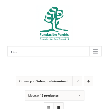
Saltar
al
contenido
Ir a...
Ordena por
Orden predeterminado
Mostrar
12 productos