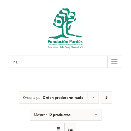
Saltar
al
contenido
Ir a...
Ordena por
Orden predeterminado
Mostrar
12 productos