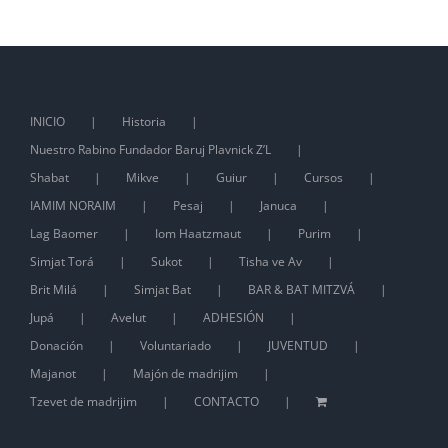
INICIO
Historia
Nuestro Rabino Fundador Baruj Plavnick Z’L
Shabat
Mikve
Guiur
Cursos
IAMIM NORAIM
Pesaj
Januca
Lag Baomer
Iom Haatzmaut
Purim
Simjat Torá
Sukot
Tisha ve Av
Brit Milá
Simjat Bat
BAR & BAT MITZVÁ
Jupá
Avelut
ADHESIÓN
Donación
Voluntariado
JUVENTUD
Majanot
Majón de madrijim
Tzevet de madrijim
CONTACTO