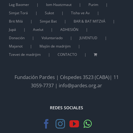
Lag Baomer
Iom Haatzmaut
Purim
Simjat Torá
Sukot
Tisha ve Av
Brit Milá
Simjat Bat
BAR & BAT MITZVÁ
Jupá
Avelut
ADHESIÓN
Donación
Voluntariado
JUVENTUD
Majanot
Majón de madrijim
Tzevet de madrijim
CONTACTO
Fundación Pardes | Céspedes 3523 (CABA)| 11
3059-7737 | info@pardes.org.ar
REDES SOCIALES