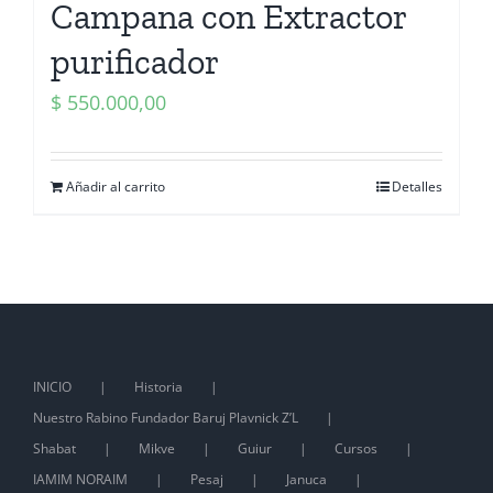
Campana con Extractor
purificador
$
550.000,00
Añadir al carrito
Detalles
INICIO
Historia
Nuestro Rabino Fundador Baruj Plavnick Z’L
Shabat
Mikve
Guiur
Cursos
IAMIM NORAIM
Pesaj
Januca