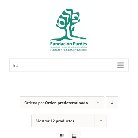
Saltar
al
contenido
Ir a...
Ordena por
Orden predeterminado
Mostrar
12 productos