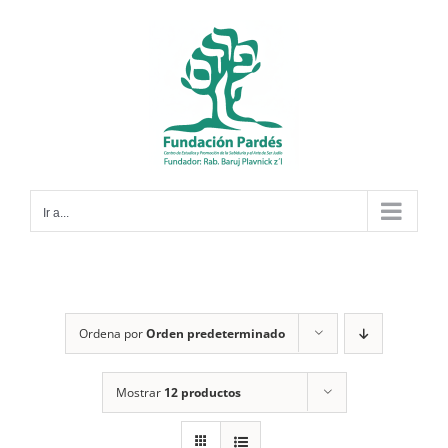
Saltar
al
contenido
Ir a...
Ordena por
Orden predeterminado
Mostrar
12 productos