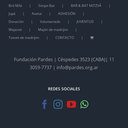
Brit Milá
Simjat Bat
BAR & BAT MITZVÁ
Jupá
Avelut
ADHESIÓN
Donación
Voluntariado
JUVENTUD
Majanot
Majón de madrijim
Tzevet de madrijim
CONTACTO
Fundación Pardes | Céspedes 3523 (CABA)| 11
3059-7737 | info@pardes.org.ar
REDES SOCIALES