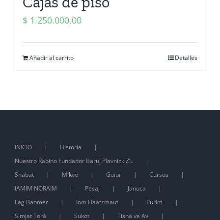
Cajas de piso
$
1.250.000,00
Añadir al carrito
Detalles
INICIO
Historia
Nuestro Rabino Fundador Baruj Plavnick Z’L
Shabat
Mikve
Guiur
Cursos
IAMIM NORAIM
Pesaj
Januca
Lag Baomer
Iom Haatzmaut
Purim
Simjat Torá
Sukot
Tisha ve Av