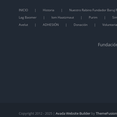
INICIO
Historia
Nuestro Rabino Fundador Baruj P
Lag Baomer
Iom Haatzmaut
Purim
Sim
Avelut
ADHESIÓN
Donación
Voluntari
Fundación
Copyright 2012 - 2025 |
Avada Website Builder
by
ThemeFusion