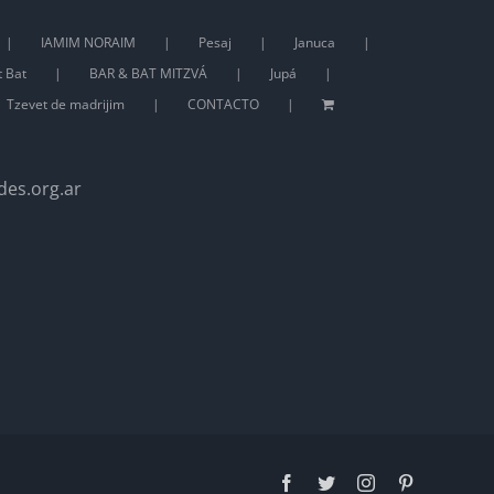
IAMIM NORAIM
Pesaj
Januca
t Bat
BAR & BAT MITZVÁ
Jupá
Tzevet de madrijim
CONTACTO
des.org.ar
Facebook
Twitter
Instagram
Pinterest