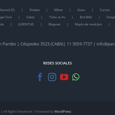
lavnick Z’L
Shabat
Mikve
Guiur
Cursos
jat Torá
Sukot
Tisha ve Av
Brit Milá
Simja
ado
JUVENTUD
Majanot
Majón de madrijim
 Pardes | Céspedes 3523 (CABA)| 11 3059-7737 | info@par
REDES SOCIALES
| All Rights Reserved | Powered by
WordPress