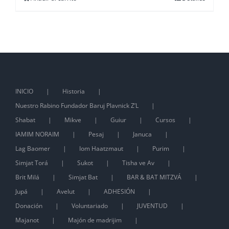
INICIO
Historia
Nuestro Rabino Fundador Baruj Plavnick Z’L
Shabat
Mikve
Guiur
Cursos
IAMIM NORAIM
Pesaj
Januca
Lag Baomer
Iom Haatzmaut
Purim
Simjat Torá
Sukot
Tisha ve Av
Brit Milá
Simjat Bat
BAR & BAT MITZVÁ
Jupá
Avelut
ADHESIÓN
Donación
Voluntariado
JUVENTUD
Majanot
Majón de madrijim