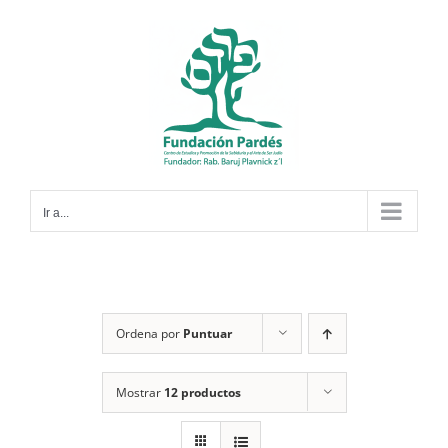
Saltar
al
contenido
Ir a...
Ordena por
Puntuar
Mostrar
12 productos