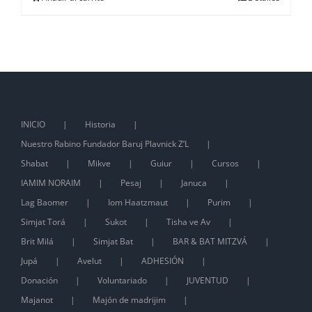
INICIO
Historia
Nuestro Rabino Fundador Baruj Plavnick Z’L
Shabat
Mikve
Guiur
Cursos
IAMIM NORAIM
Pesaj
Januca
Lag Baomer
Iom Haatzmaut
Purim
Simjat Torá
Sukot
Tisha ve Av
Brit Milá
Simjat Bat
BAR & BAT MITZVÁ
Jupá
Avelut
ADHESIÓN
Donación
Voluntariado
JUVENTUD
Majanot
Majón de madrijim