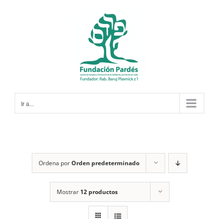
Saltar
al
contenido
Ir a...
Ordena por
Orden predeterminado
Mostrar
12 productos